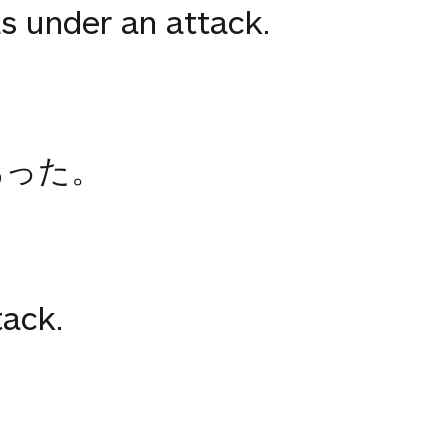
s under an attack.
あった。
tack.