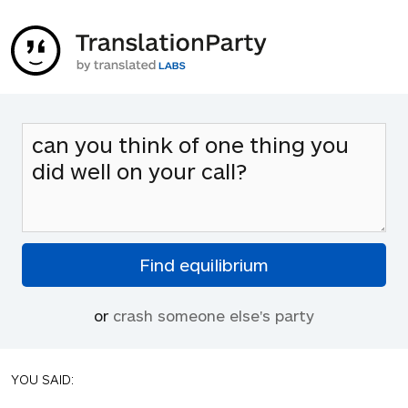
or
crash someone else's party
YOU SAID: