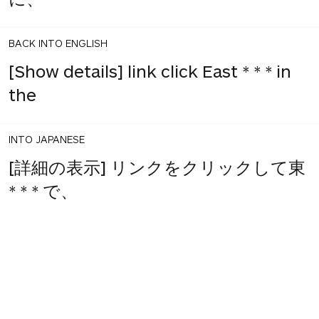
BACK INTO ENGLISH
[Show details] link click East * * * in
the
INTO JAPANESE
[詳細の表示] リンクをクリックして東
* * * で、
BACK INTO ENGLISH
Click the view details link, East * * * in
the