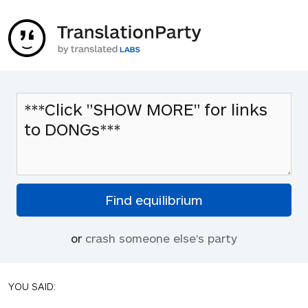
or
crash someone else's party
YOU SAID: