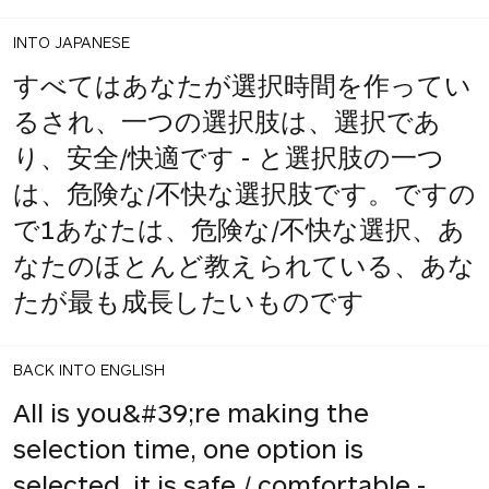
INTO JAPANESE
すべてはあなたが選択時間を作ってい
るされ、一つの選択肢は、選択であ
り、安全/快適です - と選択肢の一つ
は、危険な/不快な選択肢です。ですの
で1あなたは、危険な/不快な選択、あ
なたのほとんど教えられている、あな
たが最も成長したいものです
BACK INTO ENGLISH
All is you&#39;re making the
selection time, one option is
selected, it is safe / comfortable -