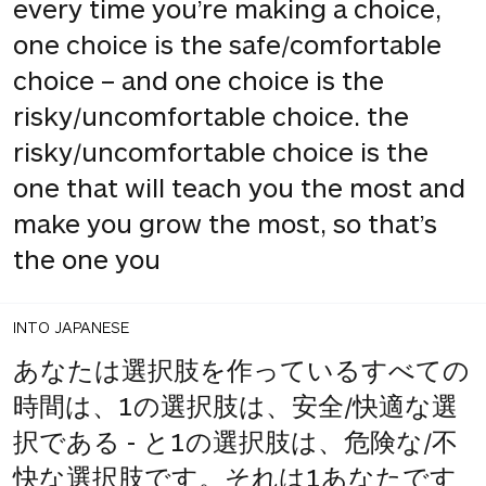
every time you’re making a choice,
one choice is the safe/comfortable
choice – and one choice is the
risky/uncomfortable choice. the
risky/uncomfortable choice is the
one that will teach you the most and
make you grow the most, so that’s
the one you
INTO JAPANESE
あなたは選択肢を作っているすべての
時間は、1の選択肢は、安全/快適な選
択である - と1の選択肢は、危険な/不
快な選択肢です。それは1あなたです