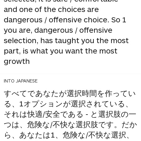
and one of the choices are
dangerous / offensive choice. So 1
you are, dangerous / offensive
selection, has taught you the most
part, is what you want the most
growth
INTO JAPANESE
すべてであなたが選択時間を作ってい
る、1オプションが選択されている、
それは快適/安全である - と選択肢の一
つは、危険な/不快な選択肢です。だか
ら、あなたは1、危険な/不快な選択、