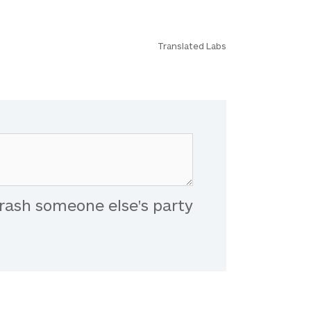
Translated Labs
rash someone else's party