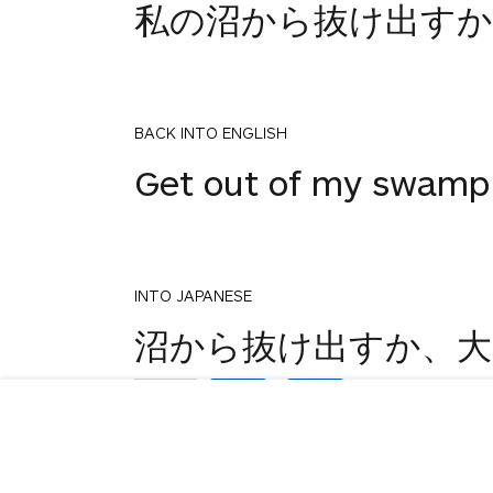
私の沼から抜け出すか
BACK INTO ENGLISH
Get out of my swamp o
INTO JAPANESE
1
沼から抜け出すか、大
votes
BACK INTO ENGLISH