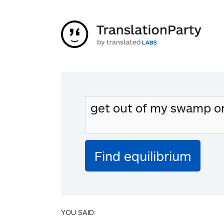
YOU SAID: