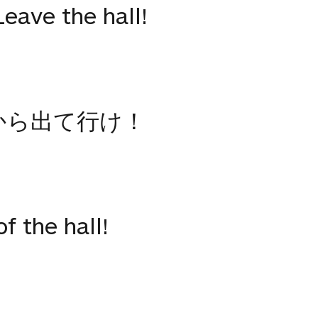
eave the hall!
から出て行け！
f the hall!