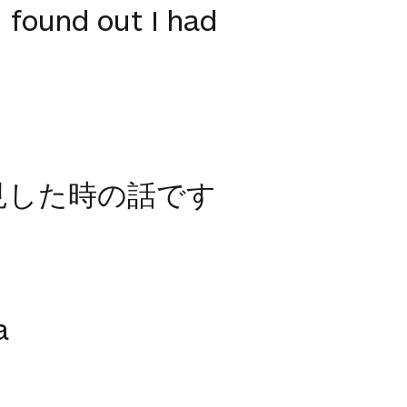
I found out I had
見した時の話です
a