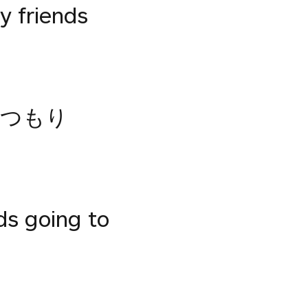
y friends
をつもり
ds going to