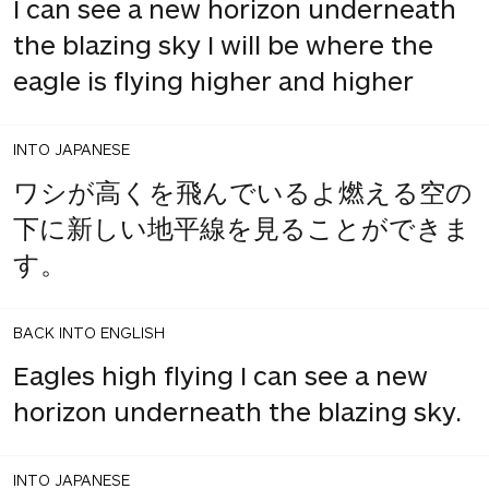
I can see a new horizon underneath
the blazing sky I will be where the
eagle is flying higher and higher
INTO JAPANESE
ワシが高くを飛んでいるよ燃える空の
下に新しい地平線を見ることができま
す。
BACK INTO ENGLISH
Eagles high flying I can see a new
horizon underneath the blazing sky.
INTO JAPANESE