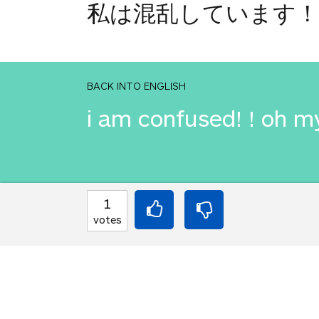
私は混乱しています！
BACK INTO ENGLISH
i am confused! ! oh m
INTO JAPANESE
1
私は混乱しています！
votes
BACK INTO ENGLISH