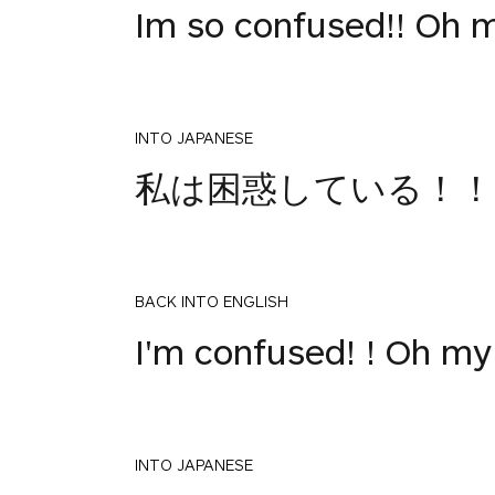
Im so confused!! Oh 
INTO JAPANESE
私は困惑している！
BACK INTO ENGLISH
I'm confused! ! Oh m
INTO JAPANESE