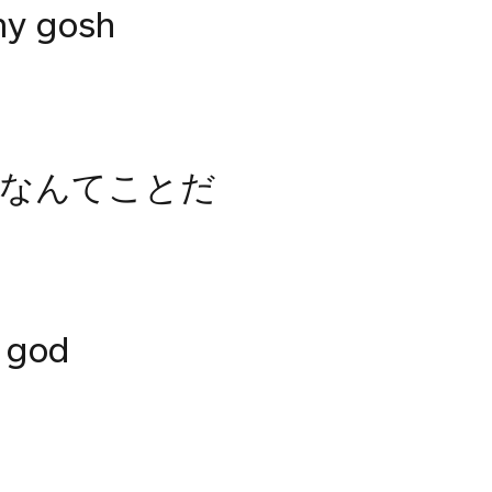
my gosh
！なんてことだ
y god