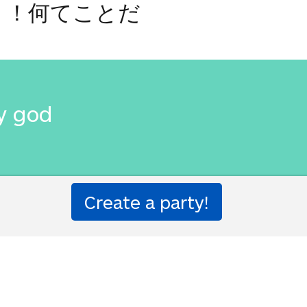
 ！何てことだ
y god
 ！何てことだ