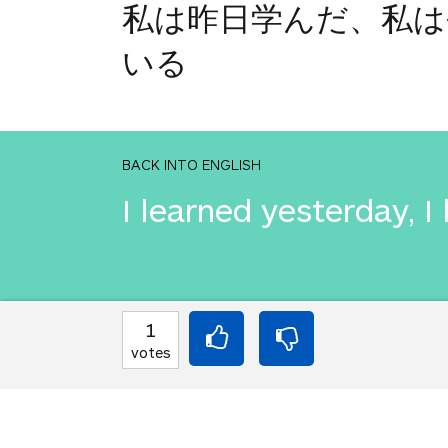
私は昨日学んだ、私は
いる
BACK INTO ENGLISH
I learned yesterday, I
INTO JAPANESE
1
私は昨日学びました
votes
望みます