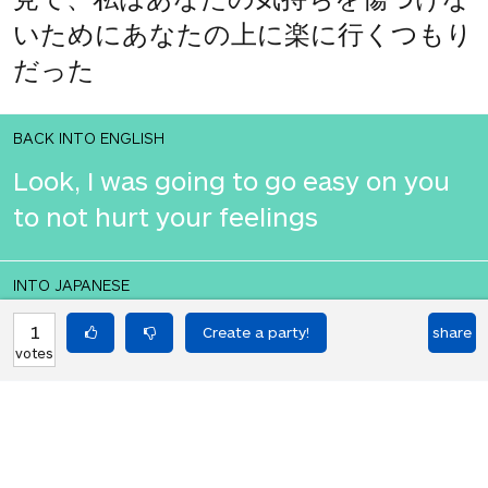
いためにあなたの上に楽に行くつもり
だった
BACK INTO ENGLISH
Look, I was going to go easy on you
to not hurt your feelings
INTO JAPANESE
見て、私はあなたの気持ちを傷つけな
1
share
votes
いためにあなたの上に楽に行くつもり
だった
BACK INTO ENGLISH