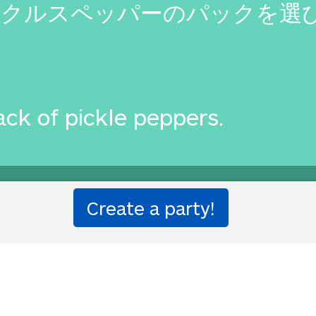
ピクルスペッパーのパックを選
ack of pickle peppers.
ion party!