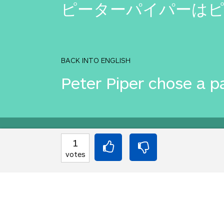
ピーターパイパーは
BACK INTO ENGLISH
Peter Piper chose a p
Equilibrium found!
1
votes
This is a real translat