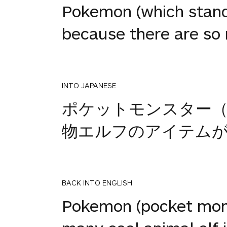
Pokemon (which stand
because there are so m
INTO JAPANESE
ポケットモンスター
物エルフのアイテムが
BACK INTO ENGLISH
Pokemon (pocket mons