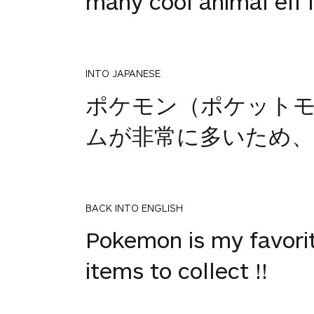
many cool animal elf i
INTO JAPANESE
ポケモン（ポケット
ムが非常に多いため、
BACK INTO ENGLISH
Pokemon is my favori
items to collect !!