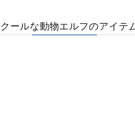
るクールな動物エルフのアイテ
ゲームです!!
e game because there are lots