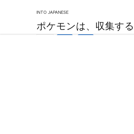
INTO JAPANESE
1
ポケモンは、収集す
votes
で、私のお気に入りの
BACK INTO ENGLISH
Pokemon is my favorit
items to collect !!
INTO JAPANESE