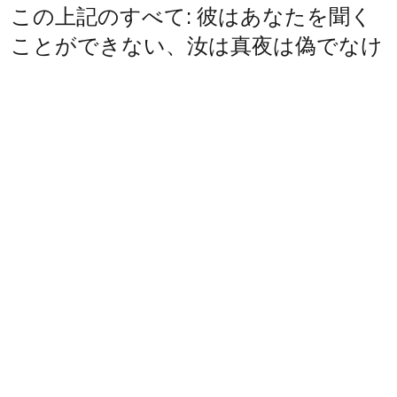
この上記のすべて: 彼はあなたを聞く
ことができない、汝は真夜は偽でなけ
ればならないようです。
BACK INTO ENGLISH
This above all: thy Maya is fake must
be like, he can't hear you.
INTO JAPANESE
この上記のすべて: 汝のマヤは偽よう
に、彼はあなたを聞くことはできませ
んする必要があります。