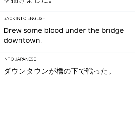
BACK INTO ENGLISH
Drew some blood under the bridge
downtown.
INTO JAPANESE
ダウンタウンが橋の下で戦った。
1
share
BACK INTO ENGLISH
votes
Fought under the bridge downtown.
INTO JAPANESE
ダウンタウンの橋の下で戦った。