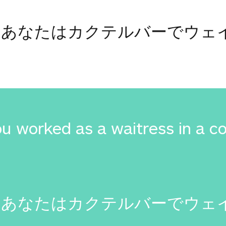
、あなたはカクテルバーでウェ
 worked as a waitress in a co
、あなたはカクテルバーでウェ