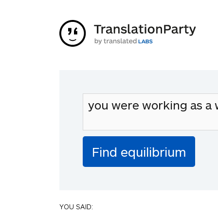
YOU SAID: