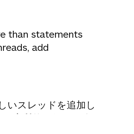
re than statements
threads, add
新しいスレッドを追加し
信、実質的な何かを追
です。