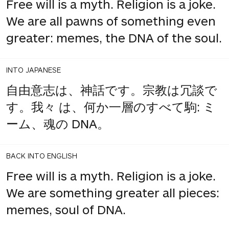
Free will is a myth. Religion is a joke.
We are all pawns of something even
greater: memes, the DNA of the soul.
INTO JAPANESE
自由意志は、神話です。宗教は冗談で
す。我々 は、何か一層のすべて駒: ミ
ーム、魂の DNA。
BACK INTO ENGLISH
Free will is a myth. Religion is a joke.
We are something greater all pieces:
memes, soul of DNA.