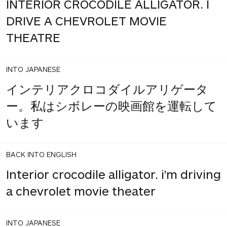
INTERIOR CROCODILE ALLIGATOR. I
DRIVE A CHEVROLET MOVIE
THEATRE
INTO JAPANESE
インテリアクロコダイルアリゲータ
ー。私はシボレーの映画館を運転して
います
BACK INTO ENGLISH
Interior crocodile alligator. i'm driving
a chevrolet movie theater
INTO JAPANESE