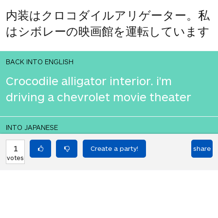
内装はクロコダイルアリゲーター。私
はシボレーの映画館を運転しています
BACK INTO ENGLISH
Crocodile alligator interior. i'm
driving a chevrolet movie theater
INTO JAPANESE
内装はクロコダイルアリゲーター。私
1
share
votes
はシボレーの映画館を運転しています
BACK INTO ENGLISH
Crocodile alligator interior. i'm