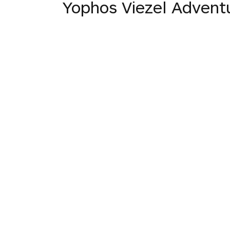
Yophos Viezel Advent
INTO JAPANESE
ヨーフォス・ヴィエ
BACK INTO ENGLISH
Joophos Viezel Adven
INTO JAPANESE