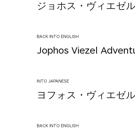
ジョホス・ヴィエゼ
BACK INTO ENGLISH
Jophos Viezel Advent
INTO JAPANESE
ヨフォス・ヴィエゼ
BACK INTO ENGLISH