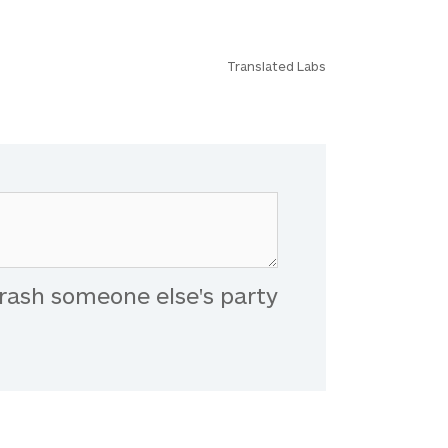
Translated Labs
rash someone else's party