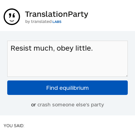
or
crash someone else's party
YOU SAID: