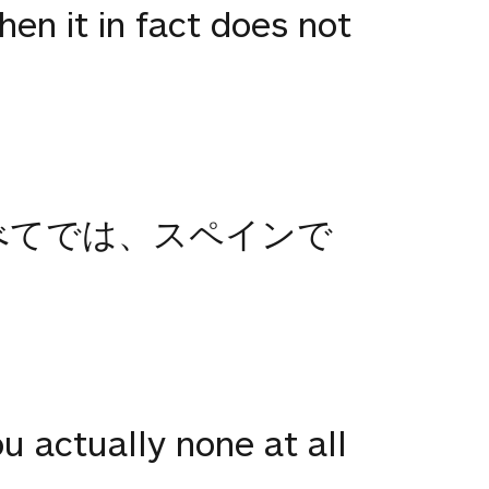
hen it in fact does not
べてでは、スペインで
。
ou actually none at all