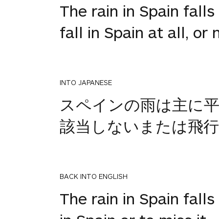
The rain in Spain fall
fall in Spain at all, or
INTO JAPANESE
スペインの雨は主に
該当しないまたは飛
BACK INTO ENGLISH
The rain in Spain fall