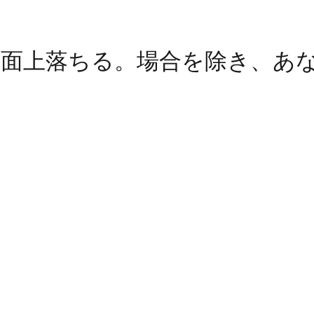
平面上落ちる。場合を除き、あ
か。
s mainly on the plane. Unless y