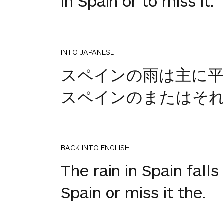
in Spain or to miss it.
INTO JAPANESE
スペインの雨は主に平
スペインのまたはそ
BACK INTO ENGLISH
The rain in Spain fall
Spain or miss it the.