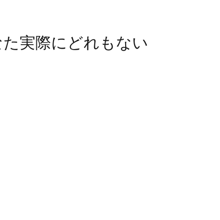
なた実際にどれもない
ou really have none