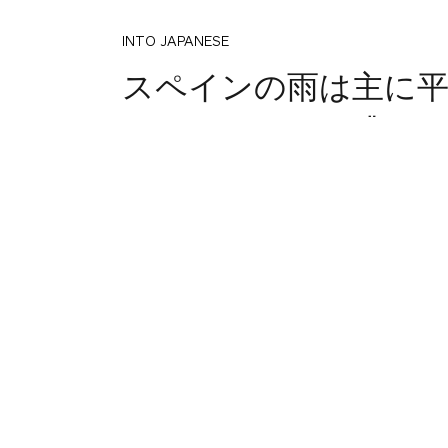
INTO JAPANESE
スペインの雨は主に
スペインそれを逃す
BACK INTO ENGLISH
The rain in Spain fall
Spain or miss it.
INTO JAPANESE