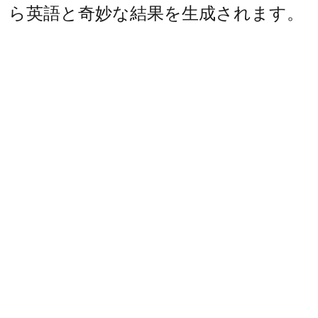
ら英語と奇妙な結果を生成されます。
BACK INTO ENGLISH
In Japan English translation of Japan
from Japan produced strange
results with English.
INTO JAPANESE
日本英語には、日本から日本の翻訳は
英語で奇妙な結果を生んだ。
BACK INTO ENGLISH
Japan in English, gave birth and