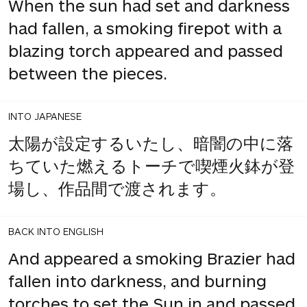
When the sun had set and darkness
had fallen, a smoking firepot with a
blazing torch appeared and passed
between the pieces.
INTO JAPANESE
太陽が設定するいたし、暗闇の中に落
ちていた燃えるトーチで喫煙火鉢が登
場し、作品間で渡されます。
BACK INTO ENGLISH
And appeared a smoking Brazier had
fallen into darkness, and burning
torches to set the Sun in and passed