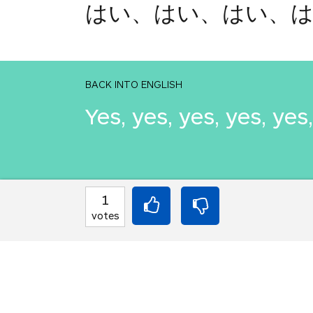
はい、はい、はい、
BACK INTO ENGLISH
Yes, yes, yes, yes, yes,
INTO JAPANESE
1
はいはいはいはいは
votes
BACK INTO ENGLISH