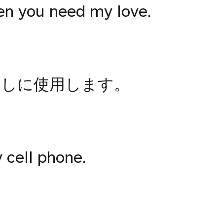
hen you need my love.
出しに使用します。
 cell phone.