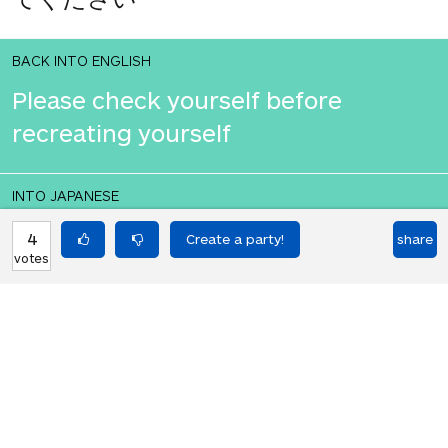
BACK INTO ENGLISH
Please check yourself before
recreating yourself
INTO JAPANESE
あなた自身を作り直す前に自分で確認
4
share
votes
してください
BACK INTO ENGLISH
Please check yourself before
recreating yourself