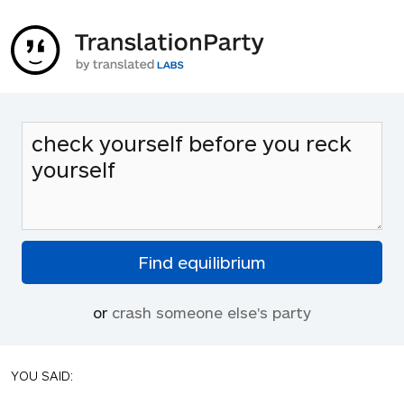
or
crash someone else's party
YOU SAID: