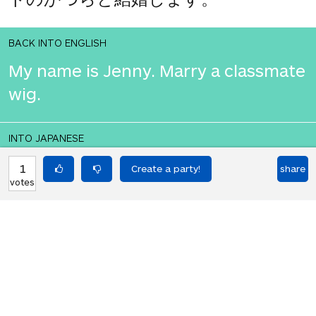
BACK INTO ENGLISH
My name is Jenny. Marry a classmate
wig.
INTO JAPANESE
私の名前はジェニーです。クラスメー
1
share
votes
トのかつらと結婚します。
BACK INTO ENGLISH
My name is Jenny. Marry a classmate
wig.