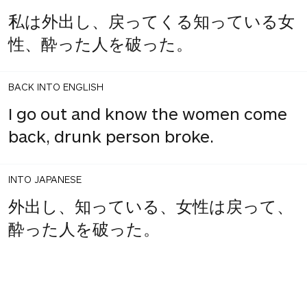
私は外出し、戻ってくる知っている女
性、酔った人を破った。
BACK INTO ENGLISH
I go out and know the women come
back, drunk person broke.
INTO JAPANESE
外出し、知っている、女性は戻って、
酔った人を破った。
BACK INTO ENGLISH
Women go out and, you know, come